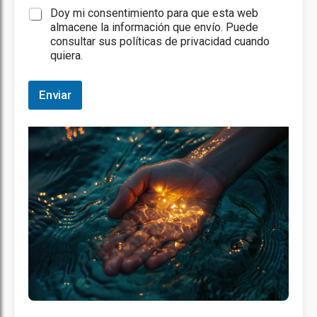
u
Doy mi consentimiento para que esta web
e
almacene la información que envío. Puede
r
consultar sus políticas de privacidad cuando
d
quiera.
o
d
e
Enviar
M
e
n
s
a
j
e